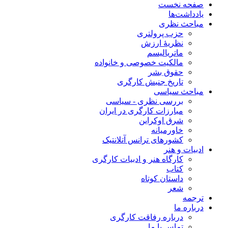
صفحه نخست
یادداشت‌ها
مباحث نظری
حزب پرولتری
نظریۀ ارزش
ماتریالیسم
مالکیت خصوصی و خانواده
حقوق بشر
تاریخ جنبش کارگری
مباحث سیاسی
بررسی نظری - سیاسی
مبارزات کارگری در ایران
شرق اوکراین
خاورمیانه
کشورهای ترانس آتلانتیک
ادبیات و هنر
کارگاه هنر و ادبیات کارگری
کتاب
داستان کوتاه
شعر
ترجمه
درباره ما
درباره رفاقت کارگری
تماس با ما