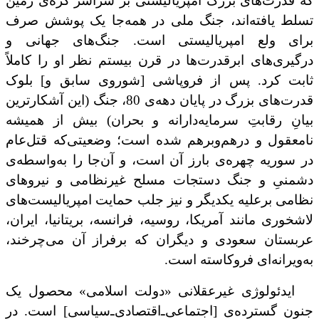
که قدرت‌های بزرگ امپریالیستی بر سراسر کره‌ی زمین
تسلط یافته‌اند، جنگ ملی در همه‌جا یک پوشش صرف
برای ولع امپریالیستی است. جنگ‌های جهانی و
درگیری‌های ابرقدرت‌ها در قرن بیستم نظر او را کاملاً
ثابت کرد. پس از فروپاشی [شوروی سابق و] بلوک
قدرت‌های بزرگ در پایان دهه‌ی 80، جنگ (این آشکارترین
بیانِ رقابتِ سرمایه‌دارانه و بحران) بیش از همیشه
نامعقول و درهم‌وبرهم شده است؛ وضعیتی‌که قتل‌عام
در سوریه چهره‌ی بارز آن است، و آن‌جا را به‌واسطه‌ی
دشمنیِ و جنگ دستجات مسلح غیرنظامی و نیروهای
نظامی برعلیه یکدیگر و نیز جلب حمایت امپریالیست‌های
لاشخوری مانند آمریکا، روسیه، فرانسه، بریتانیا، ایران،
عربستان سعودی و دیگران که برفراز آن می‌چرخند،
به‌ویرانه‌ای فروکاسته است.
ایدئولوژی غیرعقلانی «دولت اسلامی» محصول یک
جنون گسترده‌ی [اجتماعی‌ـ‌اقتصادی‌ـ‌سیاسی] است. در