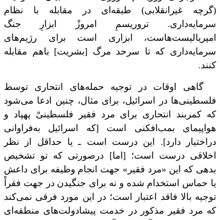
(گرچه غیرانقلابی) طبقه‌ای در مقابله با نظام
سرمایه‌داری. تروریسمِ امروزْ ابزارِ جنگ
امپریالیست‌هاست، ابزاری است برای رژیم‌های
سرمایه‌داری که تا سرحد مرگ [بشریت] باهم مقابله
کنند.
گاهی اوقات در توجیه حمله‌های انتحاری توسط
فلسطینی‌ها در اسرائیل، برای مثال، چنین ادعا می‌شود
که کمربند انتحاری برای مرد فقیر فلسطینیْ پهپاد و
هواپیمای بمب‌افکنی است [که اسرائیل به‌فراوانی
دراختیار دارد]. این درست است ـ یا حداقل از نظر
اخلاقی درست است؛ [اما] درصورتی که تو تشخیص
بدهی که این «مرد فقیر» جهت انجام وظیفه برای داعش
یا حماس استخدام شده و نه برای جنگیدن در جهت فقراْ
توجیه بالا فاقد اعتبار است؛ در این مورد فرقی نمی‌کند
که مرد فقیر مذکور در خدمت پیشادولت‌های منطقه‌ای