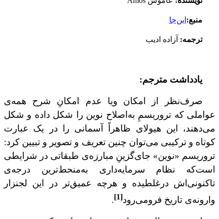
نویسنده:
عاموس
Amos
منبع:
این‌جا
ترجمه:
آزاده ادیب
یادداشت مترجم:
صرف‌نظر از امکان ویا عدم امکانِ شرح همه‌ی
عواملی که تروریسمِ به‌اصلاح نوین را شکل داده و شکل
می‌دهند،
این هیولای ظاهراً آسمانی را در یک عبارت
کوتاه و ترکیبی می‌توان چنین تعریف و تصویر و تبیین کرد:
تروریسم «نوین» جای‌گزینِ مبارزه‌ی طبقاتی در شرایطی
است‌که نظام سرمایه‌داری به‌منحط‌ترین درجه‌ی
تاکنونی‌اش درغلطیده و هرچه عمیق‌تر در این لجنزار
[1]
وارونه‌ی تاریخ فرومی‌رود
.