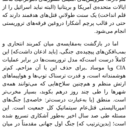
ایالات متحده‌ی آمریکا و بریتانیا (البته نباید اسرائیل را از
قلم انداخت) یک سنت طولانیِ قتل‌های هدفمند دارند که
حتی در قالب پرچم آشکارا دروغین فرقه‌های تروریستی
انجام می‌شود.
اما در بازگشت به‌مقایسه‌ی میان کمربند انتحاری و
بمب‌افکن‌های پیچیده‌ی جنگی، [باید اذعان داشت‌که] این
کاملاً درست است‌که مدل تروریست‌ها در برابر عملیات
CIA
ویا موساد ـ‌برای حذف این یا آن مزاحم‌ـ کم‌تر
هوشمندانه است، و قدرت ترسناک توپ‌ها و هواپیماهای
ارتش منظم و هم‌چنین سلاح‌هایی که می‌توانند همه‌ی
شهرها را طی چند روز درهم بکوبد، بسیار مخرب‌تر
است. منطق [یا به‌عبارت درست‌تر: خاصه‌ی] جنگ‌های
امپریالیستی قتل‌عام سیتماتیکِ کل جمعیت است. این
مسئله‌ طی صد سال اخیر به‌طور آشکاری تسریع شده
است؛ [بدین‌ترتیب که] جنگ اول جهانی مقدمتاً در میان