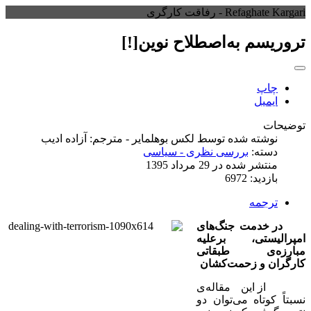
Refaghate Kargari - رفاقت کارگری
تروریسم به‌اصطلاح نوین[!]
چاپ
ایمیل
توضیحات
نوشته شده توسط
لکس بوهلمایر - مترجم: آزاده ادیب
دسته:
بررسی نظری - سیاسی
منتشر شده در 29 مرداد 1395
بازدید: 6972
ترجمه
در خدمت جنگ‌های
امپرالیستی، برعلیه
مبارزه‌ی طبقاتی
کارگران و زحمت‌کشان
از این مقاله‌ی
نسبتاً کوتاه می‌توان دو