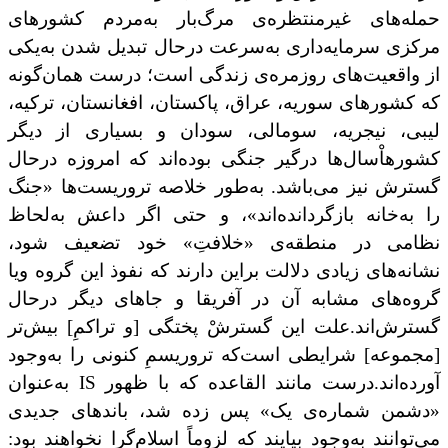
حمله‌های غیرمنتظره‌ی مرگ‌بار به‌مردم کشورهای
مرکزی سرمایه‌داری به‌سرعت درحال تبدیل شدن به‌یکی
از ‌واقعیت‌های روزمره‌ی زندگی است؛ درست همان‌گونه
که کشورهای سوریه، عراق، پاکستان، افغانستان، ترکیه،
لیبی،
نیجریه،
سومالی، سودان و بسیاری از دیگر
کشورها
سال‌‌ها درگیر جنگی بوده‌اند که امروزه درحال
گسترش نیز می‌باشد.
به‌طور خلاصه تروریست‌ها «جنگ
را به‌خانه بازگردانده‌اند»، و حتی اگر داعش به‌لحاظ
نظامی در منطقه‌ی «خلافتِ»‌ خود تضعیف شود،
نشانه‌های زیادی دلالت براین دارند که نفوذ این گروه ویا
گروه‌های مشابه آن در آفریقا و جاهای دیگر درحال
‌گسترش‌اند.
علت این گسترش
پختگی [و تراکمِ] بیش‌تر
[مجموعه] شرایطی است‌که تروریسمِ کنونی را به‌وجود
آورده‌اند.
درست مانند القاعده‌ که با ظهور
IS
به‌عنوان
«دشمن شماره‌ی یک»
پس زده شد، باندهای جدیدی
می‌توانند به‌وجود بیایند که لزوماً اسلام‌گرا نخواهند بود: