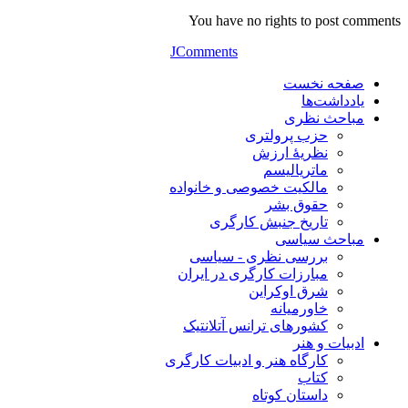
You have no rights to post comments
JComments
صفحه نخست
یادداشت‌ها
مباحث نظری
حزب پرولتری
نظریۀ ارزش
ماتریالیسم
مالکیت خصوصی و خانواده
حقوق بشر
تاریخ جنبش کارگری
مباحث سیاسی
بررسی نظری - سیاسی
مبارزات کارگری در ایران
شرق اوکراین
خاورمیانه
کشورهای ترانس آتلانتیک
ادبیات و هنر
کارگاه هنر و ادبیات کارگری
کتاب
داستان کوتاه