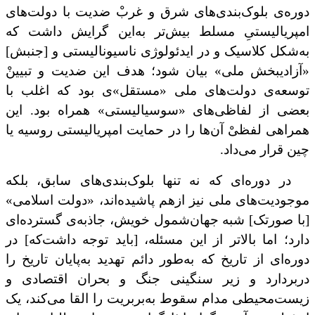
دوره‌ی بلوک‌بندی‌های شرق و غربْ ضدیت با دولت‌های
امپریالیستیِ مسلط بیش‌تر به‌این گرایش داشت که
به‌شکل کلاسیک و در ایدئولوژی ناسیونالیستی و [جنبش]
«آزادیبخش ملی» بیان شود؛ هدف این ضدیت و تبیینْ
توسعه‌ی دولت‌های‌ ملی «مستقل»ی بود که اغلب با
بعضی از لفاظی‌های «سوسیالیستی» همراه بود. این
همراهی لفظیْ آن‌ها را در حمایت امپریالیستی روسیه یا
چین قرار می‌داد.
در دوره‌ای ‌که نه تنها بلوک‌بندی‌های سابق، بلکه
موجودیت‌های ملی نیز ازهم پاشیده‌ا‌ند، «دولت اسلامی»
[با صورتک] شبه‌ ‌جهان‌شمول خویش، جاذبه‌ی گسترده‌ای
دارد؛ اما بالاتر از این مسئله، [باید توجه داشت‌که] در
دوره‌ای از تاریخ که به‌طور دائم تهدید به‌پایان تاریخ را
دربردارد و زیر سنگینی جنگ و بحران اقتصادی و
زیست‌محیطی مدام سقوط به‌بربریت را القا می‌کند، یک