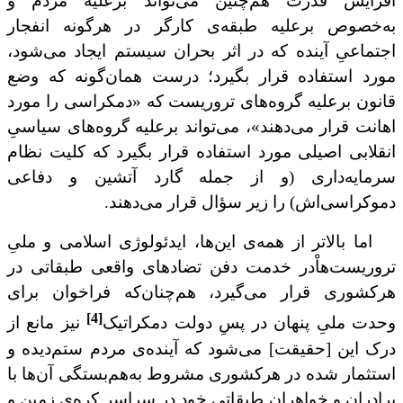
افزایش قدرت هم‌چنین می‌تواند برعلیه مردم و
به‌خصوص برعلیه طبقه‌ی کارگر در هرگونه انفجار
اجتماعیِ آینده که در اثر بحران سیستم ایجاد می‌شود،
مورد استفاده قرار بگیرد؛ درست ‌همان‌گونه که وضع
قانون برعلیه گروه‌های تروریست که «دمکراسی را مورد
اهانت قرار می‌دهند»، می‌تواند برعلیه گروه‌های
سیاسیِ
انقلابی
اصیلی مورد استفاده قرار بگیرد که
کلیت نظام
سرمایه‌داری (و از جمله گارد آتشین و دفاعی
دموکراسی‌اش) را
زیر سؤال قرار می‌دهند
.
اما بالاتر از همه‌ی این‌ها، ایدئولوژی اسلامی و ملی
تروریست‌ها
در خدمت دفن تضادهای واقعی طبقاتی در
هرکشوری قرار می‌گیرد، هم‌چنان‌که فراخوان برای
[4]
وحدت ملیِ پنهان در پسِ دولت دمکراتیک
نیز مانع از
درک این [حقیقت] می‌شود که
آینده‌ی
مردم
ستم‌دیده و
استثمار شده در هرکشوری مشروط به‌هم‌بستگی آن‌ها با
برادران و خواهران طبقاتی‌ خود در سراسر کره‌ی زمین و