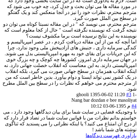
است. لازم به یادآوری است که در این سایت بخشی وجود دارد که
در مورد مقاله ها می توان بحث و جدل کرد، چه خوب می شود که
مترجم محترم، نظرات خود را نیز در آنجا منعکس کند و یک گفتگو
در سطح بین الملل صورت گیرد.
مترجم محترم، می نویسد که " در این مقاله نسبتا کوتاه می توان دو
نتیجه گرفت که نویسنده نگرفته است " حال از کجا معلوم است که
نویسنده به این نتایج نرسیده است برما مکشوف نیست؟
اما آنچه که من از این مقاله دریافت کردم ، در عصر امپریالیسم و
کندگی سرمایه داری ، جنبش های آزادیبخش ملی وجود ندارد، چرا
که این جریانات برای بقای خود به مهره امپریالیستی بدل می شوند.
در جهان سرمایه داری امروز، کشورها چه کوچک و چه بزرگ خوی
امپریالیستی دارند. به این معناست که انقلاب خصلت جهانی دارد. نه
اینکه انقلاب همزمان در سطح جهانی صورت می گیرد، بلکه انقلاب
در یک کشور نمی تواند ایستا و دوام بیآورد. بدین خاطر است که من
از مترجم محترم می خواهم که نظرات را در سطح بین الملل مطرح
شود.
ghooli
1395-06-02 11:20
#3
-1
Nang bar dozdan e bee masoliyat
#4
م
1395-06-03 10:12
با وجودیکه فضایی در سایت شما برای بیان دیدگاهها وجود دارد ، می
خواستم بدانم نظرات من با قوانین سایت شما در تضاد قرار دارد که
از درج آن امتناع می کنید؟ یا اینکه نظراتی را می پسندید که ثناگوی
نوشته های شما باشد !
بازآوری فهرست دیدگاه‌ها