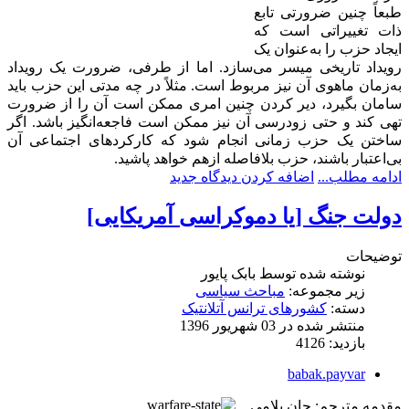
طبعاً چنین ضرورتی تابع
ذات تغییراتی است که
ایجاد حزب را به‌عنوان یک
رویداد تاریخی میسر می‌سازد. اما از طرفی، ضرورت یک رویداد
به‌زمان ماهوی آن نیز مربوط است. مثلاً در چه مدتی این حزب باید
سامان بگیرد، دیر کردن چنین امری ممکن است آن را از ضرورت
تهی کند و حتی زودرسی آن نیز ممکن است فاجعه‌انگیز باشد. اگر
ساختن یک حزب زمانی انجام شود که کارکردهای اجتماعی آن
بی‌اعتبار باشند، حزب بلافاصله ازهم خواهد پاشید.
ادامه مطلب...
اضافه کردن دیدگاه جدید
دولت جنگ [یا دموکراسی آمریکایی]
توضیحات
نوشته شده توسط
بابک پایور
زیر مجموعه:
مباحث سیاسی
دسته:
کشورهای ترانس آتلانتیک
منتشر شده در 03 شهریور 1396
بازدید: 4126
babak.payvar
مقدمه مترجم: جان بلامی