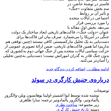
فاستر در نوشتۀ حاضر، در
سه بخش متفاوت «جنگ»
و تأثیر آن بر روابط
اجتماعی در ایالات متحده
را مورد بررسی قرار
می‌دهد. بخش اول مقاله با
عنوان «دولت جنگ»، فاکت‌های تاریخی ایجاد ساختار یک دولت
جنگی در آمریکا را می‌شمارد. صرف بیان این فاکت‌ها برای
دست‌یابی به یک تحلیل مارکسیستی کافی نیستند (چنین توقعی هم
نداریم) اما همین فاکت‌های تاریخی، ضمن ارائۀ تصویری عمومی از
حرکت سیاسی ایالات متحده پس از جنگ جهانی دوم به‌کشوری که
بدون جنگ قادر به گذران اموراتش نیست؛ دست‌یابی به‌چنین تحلیلی
را آسان‌تر می‌کنند.
ادامه مطلب...
اضافه کردن دیدگاه جدید
درباره‌ی جنبش کارگری در سوئد
توضیحات
نوشته شده توسط
ایوا اشمیتز-اولینا یوهانسون ویلن-والگرور
پالمادوتیر- والگرور پالمادوتیر ترجمه: سارا طاهری
زیر مجموعه:
مباحث نظری
دسته:
تاریخ جنبش کارگری