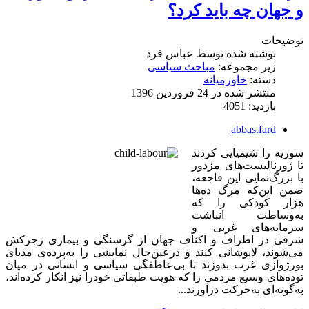
و جهان چه باید کرد؟
توضیحات
نوشته شده توسط
عباس فرد
زیر مجموعه:
مباحث سیاسی
دسته:
خاورمیانه
منتشر شده در 24 فروردين 1396
بازدید: 4051
abbas.fard
سوریه را شیمیایی کردند
تا ژورنالیست‌های مزدور
با بزرگ‌نمایی این فاجعه،
ضمن این‌که مرگ ده‌ها
‌هزار کودکی را که
به‌وساطت انباشت
سرمایه‌های غربی و
شرقی در اطراف و اکناف جهان از گرسنگی و بیماری زجرکش
می‌شوند، لاپوشانی ‌کنند و درعین‌حال نمایشی را به‌پرده‌ی مدیای
بورژوازی غرب بدوزند تا
بی‌عاطفگی سیاسی و انسانی در میان
توده‌های وسیع مردمی را که هویت طبقاتی خودرا نیز انکار کرده‌اند،
به‌‌گونه‌ای به‌حرکت درآورند...