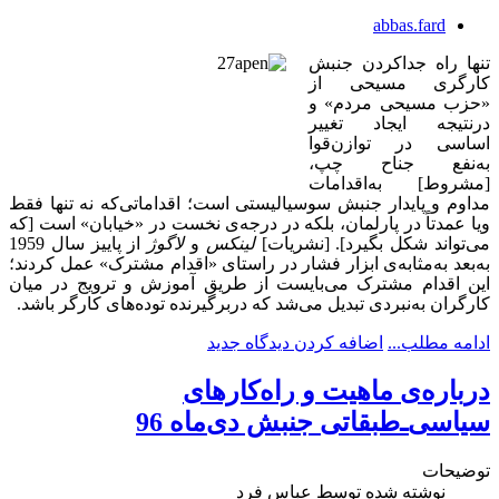
abbas.fard
تنها راه جداکردن جنبش
کارگری مسیحی از
«حزب مسیحی مردم»
و
درنتیجه ایجاد تغییر
اساسی در توازن‌قوا
به‌نفع جناح چپ،
[مشروط] به‌اقدامات
مداوم و پایدار جنبش سوسیالیستی است؛ اقداماتی‌که نه تنها فقط
ویا عمدتاً در پارلمان، بلکه در درجه‌ی نخست در «خیابان» است [که
می‌تواند شکل بگیرد].
[نشریات]
لینکس
و
لاگوژ
از پاییز سال 1959
به‌بعد
به‌مثابه‌ی ابزار فشار در راستای «اقدام مشترک» عمل کردند؛
این اقدام مشترک می‌بایست از ‌طریق آموزش و ترویج در میان
کارگران به‌نبردی تبدیل می‌شد که دربرگیرنده توده‌های کارگر باشد.
ادامه مطلب...
اضافه کردن دیدگاه جدید
درباره‌ی ماهیت و راه‌کارهای
سیاسی‌ـ‌طبقاتی جنبش دی‌ماه 96
توضیحات
نوشته شده توسط
عباس فرد