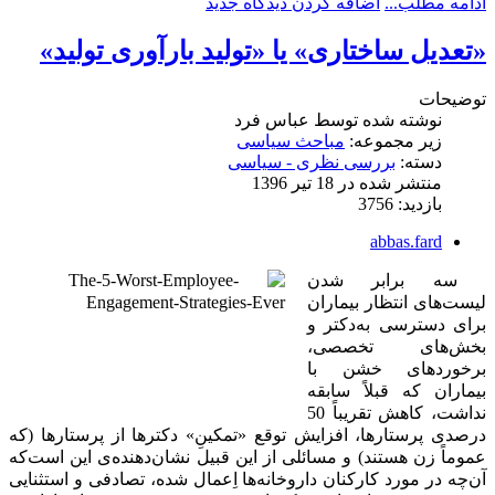
ادامه مطلب...
اضافه کردن دیدگاه جدید
«تعدیل ساختاری» یا «تولید بارآوری تولید»
توضیحات
نوشته شده توسط
عباس فرد
زیر مجموعه:
مباحث سیاسی
دسته:
بررسی نظری - سیاسی
منتشر شده در 18 تیر 1396
بازدید: 3756
abbas.fard
سه برابر شدن
لیست‌های انتظار بیماران
برای دسترسی به‌دکتر و
بخش‌های تخصصی،
برخوردهای خشن با
بیماران که قبلاً سابقه
نداشت، کاهش تقریباً 50
درصدی پرستارها، افزایش توقع «تمکینِ» دکترها از پرستارها (که
عموماً زن هستند) و مسائلی از این قبیل نشان‌دهنده‌ی این است‌که
آن‌چه در مورد کارکنان داروخانه‌ها اِعمال شده، تصادفی و استثنایی