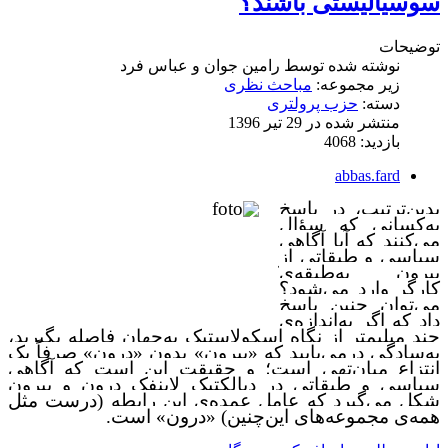
سوسیالیستی باشند؟
توضیحات
نوشته شده توسط
رامین جوان و عباس فرد
زیر مجموعه:
مباحث نظری
دسته:
حزب پرولتری
منتشر شده در 29 تیر 1396
بازدید: 4068
abbas.fard
بدین‌ترتیب، در پاسخ
به‌‌کسانی که سؤال
می‌کنند که آیا آگاهی
سیاسی و طبقاتی از
بیرون به‌طبقه‌ی
کارگر وارد می‌شود؟
می‌توان چنین پاسخ
داد که اگر به‌اندازه‌ی
چند میلیمتر از نگاه اسکولاستیک به‌جهان فاصله بگیرید،
به‌سادگی درمی‌یابید که «بیرونِ» بدون «درون» صرفاً یک
انتزاع میان‌تهی است؛ و حقیقت این است ‌که آگاهی
سیاسی و طبقاتی در دیالکتیک لاینفک درون و بیرون
شکل می‌گیرد که عامل عمده‌ی این رابطه (درست مثل
همه‌ی مجموعه‌های این‌چنین) «درون» است.