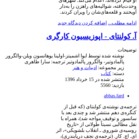
او قیام کرده‌اند، اعدام می‌کند. شهرهای
وحدت‌یافته، شوالیه‌های راهزن را به‌دار
آویختند و قلعه‌های‌شان را ویران کردند.
ادامه مطلب...
اضافه کردن دیدگاه جدید
آ. کولنتای - اپوزیسیون کارگری
توضیحات
نوشته شده توسط
ایوا اشمیتز-اولینا یوهانسون ویلن-والگرور
پالمادوتیر- والگرور پالمادوتیر ترجمه: سارا طاهری
زیر مجموعه:
ادبیات و هنر
دسته:
کتاب
منتشر شده در 15 خرداد 1396
بازدید: 5560
abbas.fard
ترجمه‌ی نوشته‌ی کولنتای (که قبل از
کنگره‌ی دهم منتشر شد و چندی بعد با
سانسور و توقیف مواجه شد)، همراه با
نقل مطالبی نسبتاً طولانی از «تاریخ
روسیه‌ی شوروی ـ انقلاب بلشویکی»، اثر
ای. اچ. کار. (ترجمه‌ی نجف دریابندری)،