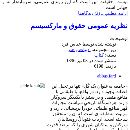
نیست. حقیقت این است که این روندی عمومی، سرمایه‌دارانه و
جهانی است.
ادامه مطلب...
(2) دیدگاه‌ها
نظریه عمومی حقوق و مارکسیسم
توضیحات
نوشته شده توسط
عباس فرد
زیر مجموعه:
ادبیات و هنر
دسته:
کتاب
منتشر شده در 08 تیر 1396
بازدید: 6198
abbas.fard
«جامعه به‌عنوان یک کُل
»
تنها در تخیل این
قضات وجود دارد. در واقع، با طبقاتی با
منافع متضاد و در ستیز با یکدیگر سروکار
دارند. هردستگاه تاریخیِ سیاستِ مجازاتْ
مُهر منافع طبقاتی خودرا برپیشانی دارد، و
مربوط به‌طبقه‌ای است که آن را متحقق
ساخته است. ارباب فئودالْ روستاییانِ
سرکش و ساکنان شهری را که برضد قدرت