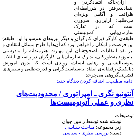
ازآن‌جاکه
انتقادکردن و
انتقادپذیرفتن در هررابطه‌ای
ظرافت و آگاهی ویژه‌ای
می‌طلبد؛ ازاین‌رو، ضروری
است که در تدارک
سازمان‌یایی کمونیستی
طبقه‌ی کارگر (برای کارگران و دیگر نیروھای هم‌سو با این طبقه‌)
این فرصت و امکان را فراهم آورد که آن‌ها با طرح مسائل انتقادى و
نیز نقدِ انتقادات ناصحیح‌شان این مهارت هنرمندانه را به‌درستی
بیاموزند.
به‌طورکلی، تدارک سازمان‌یابی کارگران در راستای انقلاب
سوسیالیستی و رهایی انسان
، روندی است که بدون آموزش
دیالکتیک رفیقانه‌ی انتقاد
به‌سیاست‌گرایی و قدرت‌طلبی و ستیزهای
قشری‌ـ‌گروهی می‌چرخد.
ادامه مطلب...
اضافه کردن دیدگاه جدید
آنتونیو نگری ـ امپراتوری / محدودیت‌های
نظری و عملی آتونومیست‌ها
توضیحات
نوشته شده توسط
رامین جوان
زیر مجموعه:
مباحث سیاسی
دسته:
بررسی نظری - سیاسی