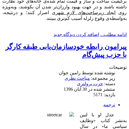
برکیفیت ساخت و ساز و قیمت تمام شده‌ی خانه‌های خود نظارت
داشته باشند و در جهت بهبود وارزان‌تر شدن آن بکوشند، وبه‌ویژه
روی
ایجاد زیرساخت‌های لازمِ شهری
اصرار کنند؛ و درنتیجه،
به‌واسطه‌ی وقوع زلزله آسیب کم‌تری ببینند.
ادامه مطلب...
اضافه کردن دیدگاه جدید
پیرامون رابطه خودسازمان‌یابی طبقه کارگر
با حزب پیش‌گام
توضیحات
نوشته شده توسط
رامین جوان
زیر مجموعه:
مباحث نظری
دسته:
حزب پرولتری
منتشر شده در 30 آبان 1396
بازدید: 5171
ترجمه
جدل او با لنین
به‌نشر کتاب «وظایف
سیاسی ما» در سال