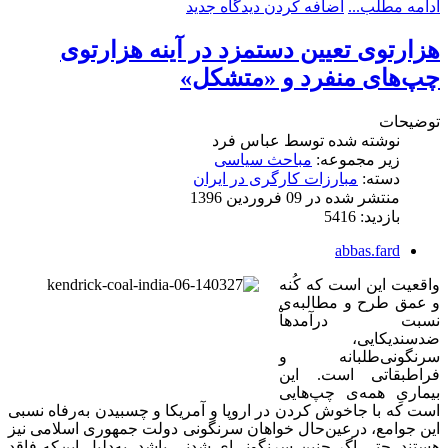
ادامه مطلب...
اضافه کردن دیدگاه جدید
هزارتوی تعیین دستمزد در آینه هزارتوی
چپ‌‌های منفرد و «متشکل»
توضیحات
نوشته شده توسط
عباس فرد
زیر مجموعه:
مباحث سیاسی
دسته:
مبارزات کارگری در ایران
منتشر شده در 09 فروردين 1396
بازدید: 5416
abbas.fard
واقعیت این است که کُنه
و عمق طرح و مطالبه‌ی
نسبت درآمدهاْ
ضدسندیکایی،
سرنگونی‌طلبانه‌ و
فراطبقاتی است. این
بیماریِ همه‌ی چپ‌هایی
است که با جاخوش کردن در اروپا و آمریکا و چسبیدن به‌رفاه نسبی
این جوامع، درعین‌حال خواهان سرنگونی دولت جمهوری اسلامی نیز
هستند. حتی اگر چنین سرنگونی‌ای شدنی باشد، به‌دلیل این‌که فاقد