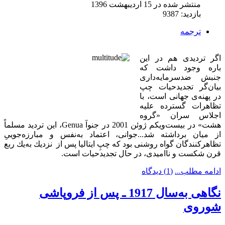
منتشر شده در 15 ارديبهشت 1396
بازدید: 9387
ترجمه
اگر تردیدی هم در این
باره وجود داشت كه
جنبش ضدسرمایه‌داری
بیان‌گر تجدیدحیات چپ
در پهنه‌ی جهانی است، با
تظاهرات گسترده علیه
اجلاس سران «گروه
هشت» در بیست‌و‌یكم ژوئن 2001 در جنوآ
Genua
، این تردید
مسلماً
از میان برداشته شد...
جوانی، اعتماد به‌نفس و مبارزه‌جوییِ
تظاهركنندگان گواه روشنی بود كه چپِ ایتالیا پس از نزدیك به‌یك ‌ربع
قرن شكست و ناامیدی، در حال تجدیدحیات است.
ادامه مطلب...
(1) دیدگاه
نگاهی به‌سال 1917 ـ پس از فروپاشی
شوروی