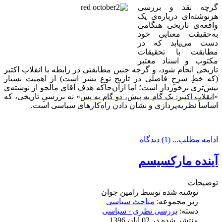
گرچه نقد و بررسی
هرنوشته‌ای درباره‌ی یک
واقعه‌ی تاریخی هنگامی
به‌حقیقت معنایی خود
دست می‌یابد که در
مطابقت با تحقیقات
مکتوب و اسناد معتبر
تاریخی انجام شود، و گرچه چنین مطابقتی در رابطه با انقلاب اکتبر
(که خطِ سرخِ فاصلی در تاریخ نوع بشر است) از اهمیت بسیار
بیش‌تری برخوردار است؛ اما ازآن‌جاکه هدف آقای مالجو از نوشته‌ی
«
» نه بررسیِ تاریخی، که
انقلاب اکتبر: یک گام به پیش، دو گام به پس
اساساً نظریه‌پردازی و نشان دادن راه‌کارهای سیاسی است.
ادامه مطلب...
(1) دیدگاه
آینده مارکسیسم
توضیحات
نوشته شده توسط
رامین جوان
زیر مجموعه:
مباحث سیاسی
دسته:
بررسی نظری - سیاسی
منتشر شده در 02 آبان 1396