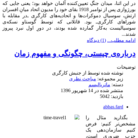
در این اثنا، میدان جنگِ تعیین‌کننده آلمان خواهد بود؛ یعنی جایی که
بورژوازی پس از نوامبر 1918 بقای خود را مدیون اتحاد میانِ افسران
ارتش، سوسیال دموکرات‌ها و اتحادیه‌های کارگری ـ‌در مقابله با
شوراهای کارگری‌ـ بود. قاتلانی که توسط گوستاو نسکه‌ی
سوسیالیست به‌کار گمارده شده بودند، در دورِ اول نبرد پیروز
شدند...
ادامه مطلب...
(1) دیدگاه
درباره‌ی چیستی، چگونگی و مفهوم زمان
توضیحات
نوشته شده توسط
از جنبش کارگری
زیر مجموعه:
مباحث نظری
دسته:
ماتریالیسم
منتشر شده در 14 شهریور 1396
بازدید: 5042
abbas.fard
بگذارید مثال را
مشخص‌تر کنیم: فرض
کنیم سازمان‌دهی یک
حزب ضروری است،